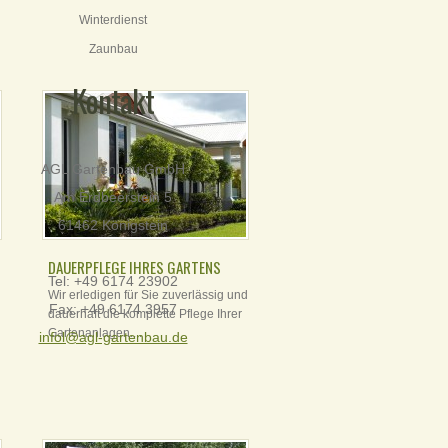
Winterdienst
Zaunbau
Kontakt
AGL Gartenbau GmbH
Am Erdbeerstein 5
61462 Königstein
DAUERPFLEGE IHRES GARTENS
Tel: +49 6174 23902
Wir erledigen für Sie zuverlässig und
Fax: +49 6174 3957
dauerhaft die komplette Pflege Ihrer
Gartenanlagen....
infol@agl-gartenbau.de