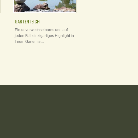
GARTENTEICH
Ein unverwechselbares und auf
jeden Fall einzigartiges Highlight in
Ihrem Garten ist...