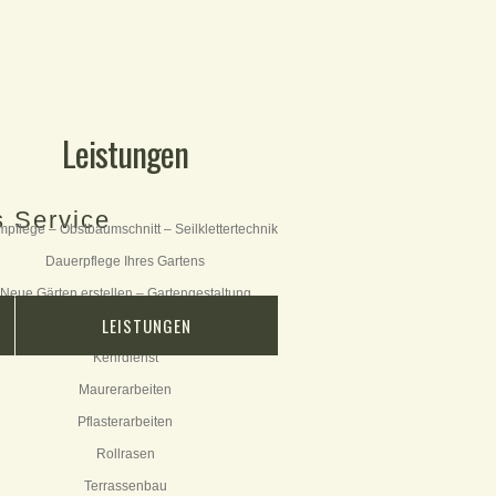
Leistungen
 Service
pflege – Obstbaumschnitt – Seilklettertechnik
Dauerpflege Ihres Gartens
Neue Gärten erstellen – Gartengestaltung
LEISTUNGEN
Gartenteich
Kehrdienst
Maurerarbeiten
Pflasterarbeiten
Rollrasen
Terrassenbau